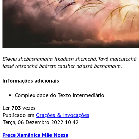
B‘Avnu shebashamaim itkadash shemehá. Tavô malcutechá
iassé retsonchá baárets caasher na’assá bashamaim.
Informações adicionais
Complexidade do Texto
Intermediário
Ler
703
vezes
Publicado em
Orações & Invocações
Terça, 06 Dezembro 2022 10:42
Prece Xamânica Mãe Nossa