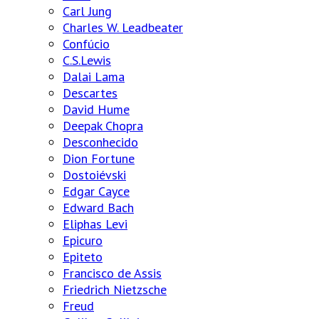
Carl Jung
Charles W. Leadbeater
Confúcio
C.S.Lewis
Dalai Lama
Descartes
David Hume
Deepak Chopra
Desconhecido
Dion Fortune
Dostoiévski
Edgar Cayce
Edward Bach
Eliphas Levi
Epicuro
Epiteto
Francisco de Assis
Friedrich Nietzsche
Freud