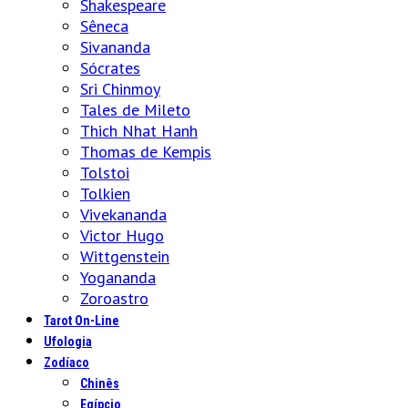
Shakespeare
Sêneca
Sivananda
Sócrates
Sri Chinmoy
Tales de Mileto
Thich Nhat Hanh
Thomas de Kempis
Tolstoi
Tolkien
Vivekananda
Victor Hugo
Wittgenstein
Yogananda
Zoroastro
Tarot On-Line
Ufologia
Zodíaco
Chinês
Egípcio