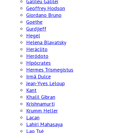
Galileu Galilei
Geoffrey Hodson
Giordano Bruno
Goethe
Gurdjieff
Hegel
Helena Blavatsky
Heráclito
Heródoto
Hipócrates
Hermes Trismegistus
Irmã Dulce
Jean-Yves Leloup
Kant
Khalil Gibran
Krishnamurti
Krumm Heller
Lacan
Lahiri Mahasaya
Lao Tsé