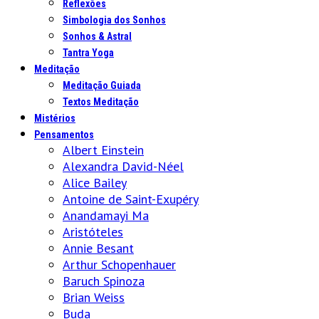
Reflexões
Simbologia dos Sonhos
Sonhos & Astral
Tantra Yoga
Meditação
Meditação Guiada
Textos Meditação
Mistérios
Pensamentos
Albert Einstein
Alexandra David-Néel
Alice Bailey
Antoine de Saint-Exupéry
Anandamayi Ma
Aristóteles
Annie Besant
Arthur Schopenhauer
Baruch Spinoza
Brian Weiss
Buda