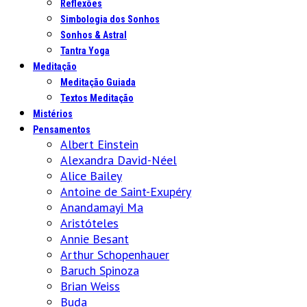
Reflexões
Simbologia dos Sonhos
Sonhos & Astral
Tantra Yoga
Meditação
Meditação Guiada
Textos Meditação
Mistérios
Pensamentos
Albert Einstein
Alexandra David-Néel
Alice Bailey
Antoine de Saint-Exupéry
Anandamayi Ma
Aristóteles
Annie Besant
Arthur Schopenhauer
Baruch Spinoza
Brian Weiss
Buda