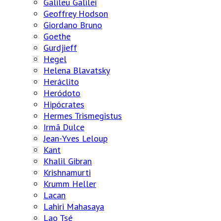
Galileu Galilei
Geoffrey Hodson
Giordano Bruno
Goethe
Gurdjieff
Hegel
Helena Blavatsky
Heráclito
Heródoto
Hipócrates
Hermes Trismegistus
Irmã Dulce
Jean-Yves Leloup
Kant
Khalil Gibran
Krishnamurti
Krumm Heller
Lacan
Lahiri Mahasaya
Lao Tsé