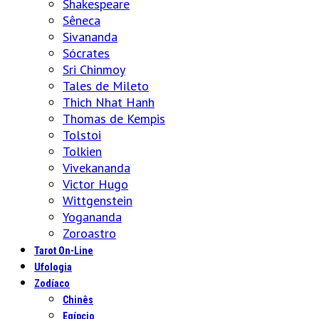
Shakespeare
Sêneca
Sivananda
Sócrates
Sri Chinmoy
Tales de Mileto
Thich Nhat Hanh
Thomas de Kempis
Tolstoi
Tolkien
Vivekananda
Victor Hugo
Wittgenstein
Yogananda
Zoroastro
Tarot On-Line
Ufologia
Zodíaco
Chinês
Egípcio