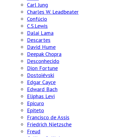
Carl Jung
Charles W. Leadbeater
Confúcio
C.S.Lewis
Dalai Lama
Descartes
David Hume
Deepak Chopra
Desconhecido
Dion Fortune
Dostoiévski
Edgar Cayce
Edward Bach
Eliphas Levi
Epicuro
Epiteto
Francisco de Assis
Friedrich Nietzsche
Freud