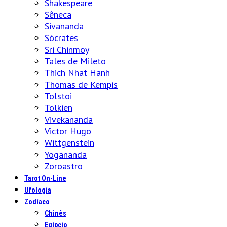
Shakespeare
Sêneca
Sivananda
Sócrates
Sri Chinmoy
Tales de Mileto
Thich Nhat Hanh
Thomas de Kempis
Tolstoi
Tolkien
Vivekananda
Victor Hugo
Wittgenstein
Yogananda
Zoroastro
Tarot On-Line
Ufologia
Zodíaco
Chinês
Egípcio