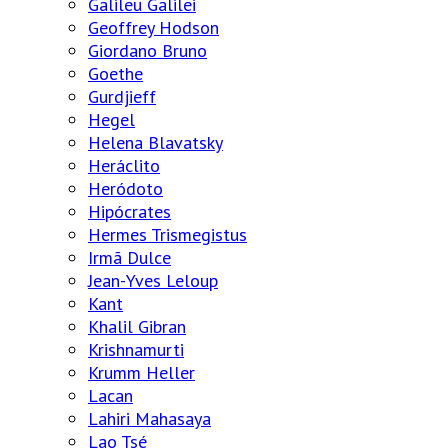
Galileu Galilei
Geoffrey Hodson
Giordano Bruno
Goethe
Gurdjieff
Hegel
Helena Blavatsky
Heráclito
Heródoto
Hipócrates
Hermes Trismegistus
Irmã Dulce
Jean-Yves Leloup
Kant
Khalil Gibran
Krishnamurti
Krumm Heller
Lacan
Lahiri Mahasaya
Lao Tsé