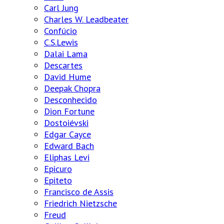
Carl Jung
Charles W. Leadbeater
Confúcio
C.S.Lewis
Dalai Lama
Descartes
David Hume
Deepak Chopra
Desconhecido
Dion Fortune
Dostoiévski
Edgar Cayce
Edward Bach
Eliphas Levi
Epicuro
Epiteto
Francisco de Assis
Friedrich Nietzsche
Freud