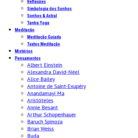
Reflexões
Simbologia dos Sonhos
Sonhos & Astral
Tantra Yoga
Meditação
Meditação Guiada
Textos Meditação
Mistérios
Pensamentos
Albert Einstein
Alexandra David-Néel
Alice Bailey
Antoine de Saint-Exupéry
Anandamayi Ma
Aristóteles
Annie Besant
Arthur Schopenhauer
Baruch Spinoza
Brian Weiss
Buda