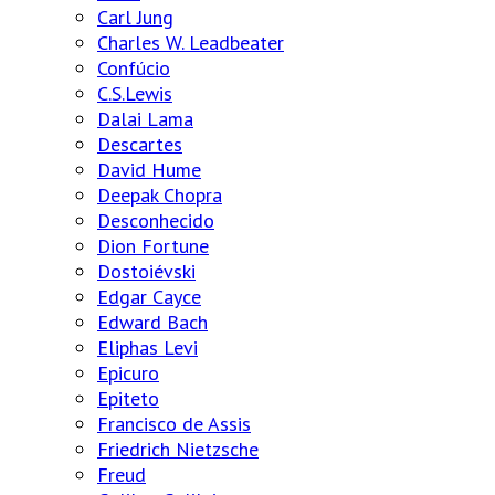
Carl Jung
Charles W. Leadbeater
Confúcio
C.S.Lewis
Dalai Lama
Descartes
David Hume
Deepak Chopra
Desconhecido
Dion Fortune
Dostoiévski
Edgar Cayce
Edward Bach
Eliphas Levi
Epicuro
Epiteto
Francisco de Assis
Friedrich Nietzsche
Freud