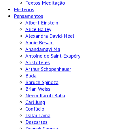
Textos Meditação
Mistérios
Pensamentos
Albert Einstein
Alice Bailey
Alexandra David-Néel
Annie Besant
Anandamayi Ma
Antoine de Saint-Exupéry
Aristóteles
Arthur Schopenhauer
Buda
Baruch Spinoza
Brian Weiss
Neem Karoli Baba
Carl Jung
Confúcio
Dalai Lama
Descartes
Deepak Chopra