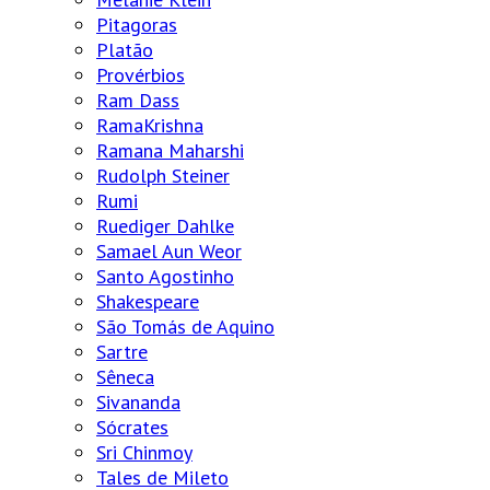
Pitagoras
Platão
Provérbios
Ram Dass
RamaKrishna
Ramana Maharshi
Rudolph Steiner
Rumi
Ruediger Dahlke
Samael Aun Weor
Santo Agostinho
Shakespeare
São Tomás de Aquino
Sartre
Sêneca
Sivananda
Sócrates
Sri Chinmoy
Tales de Mileto