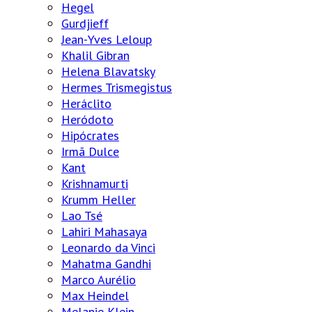
Hegel
Gurdjieff
Jean-Yves Leloup
Khalil Gibran
Helena Blavatsky
Hermes Trismegistus
Heráclito
Heródoto
Hipócrates
Irmã Dulce
Kant
Krishnamurti
Krumm Heller
Lao Tsé
Lahiri Mahasaya
Leonardo da Vinci
Mahatma Gandhi
Marco Aurélio
Max Heindel
Melanie Klein