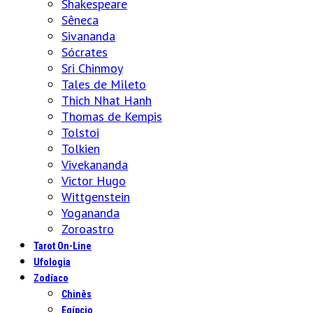
Shakespeare
Sêneca
Sivananda
Sócrates
Sri Chinmoy
Tales de Mileto
Thich Nhat Hanh
Thomas de Kempis
Tolstoi
Tolkien
Vivekananda
Victor Hugo
Wittgenstein
Yogananda
Zoroastro
Tarot On-Line
Ufologia
Zodíaco
Chinês
Egípcio