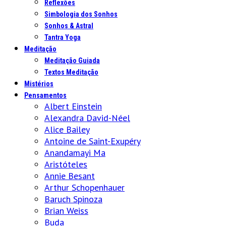
Reflexões
Simbologia dos Sonhos
Sonhos & Astral
Tantra Yoga
Meditação
Meditação Guiada
Textos Meditação
Mistérios
Pensamentos
Albert Einstein
Alexandra David-Néel
Alice Bailey
Antoine de Saint-Exupéry
Anandamayi Ma
Aristóteles
Annie Besant
Arthur Schopenhauer
Baruch Spinoza
Brian Weiss
Buda