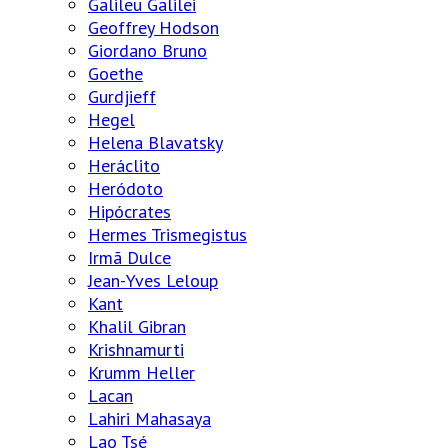
Galileu Galilei
Geoffrey Hodson
Giordano Bruno
Goethe
Gurdjieff
Hegel
Helena Blavatsky
Heráclito
Heródoto
Hipócrates
Hermes Trismegistus
Irmã Dulce
Jean-Yves Leloup
Kant
Khalil Gibran
Krishnamurti
Krumm Heller
Lacan
Lahiri Mahasaya
Lao Tsé