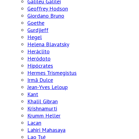
Galileu Galilei
Geoffrey Hodson
Giordano Bruno
Goethe
Gurdjieff
Hegel
Helena Blavatsky
Heráclito
Heródoto
Hipócrates
Hermes Trismegistus
Irmã Dulce
Jean-Yves Leloup
Kant
Khalil Gibran
Krishnamurti
Krumm Heller
Lacan
Lahiri Mahasaya
Lao Tsé