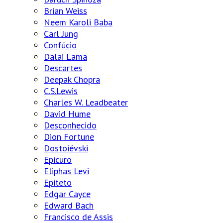
Brian Weiss
Neem Karoli Baba
Carl Jung
Confúcio
Dalai Lama
Descartes
Deepak Chopra
C.S.Lewis
Charles W. Leadbeater
David Hume
Desconhecido
Dion Fortune
Dostoiévski
Epicuro
Eliphas Levi
Epiteto
Edgar Cayce
Edward Bach
Francisco de Assis