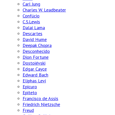
Carl Jung
Charles W. Leadbeater
Confúcio
C.S.Lewis
Dalai Lama
Descartes
David Hume
Deepak Chopra
Desconhecido
Dion Fortune
Dostoiévski
Edgar Cayce
Edward Bach
Eliphas Levi
Epicuro
Epiteto
Francisco de Assis
Friedrich Nietzsche
Freud