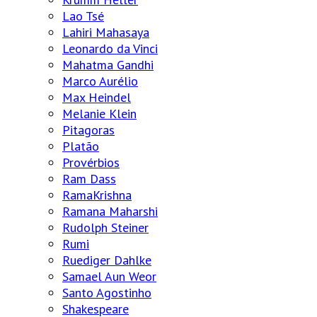
Lao Tsé
Lahiri Mahasaya
Leonardo da Vinci
Mahatma Gandhi
Marco Aurélio
Max Heindel
Melanie Klein
Pitagoras
Platão
Provérbios
Ram Dass
RamaKrishna
Ramana Maharshi
Rudolph Steiner
Rumi
Ruediger Dahlke
Samael Aun Weor
Santo Agostinho
Shakespeare