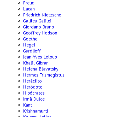
Freud
Lacan
Friedrich Nietzsche
Galileu Galilei
Giordano Bruno
Geoffrey Hodson
Goethe
Hegel
Gurdjieff
Jean-Yves Leloup
Khalil Gibran
Helena Blavatsky
Hermes Trismegistus
Heráclito
Heródoto
Hipócrates
Irmã Dulce
Kant
Krishnamurti
Krumm Heller