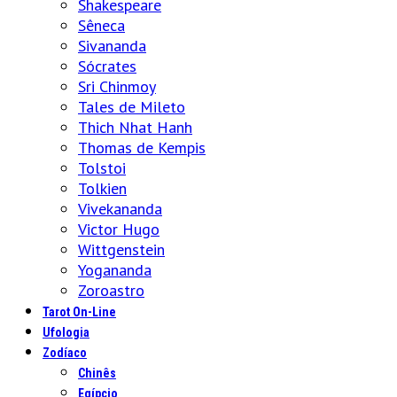
Shakespeare
Sêneca
Sivananda
Sócrates
Sri Chinmoy
Tales de Mileto
Thich Nhat Hanh
Thomas de Kempis
Tolstoi
Tolkien
Vivekananda
Victor Hugo
Wittgenstein
Yogananda
Zoroastro
Tarot On-Line
Ufologia
Zodíaco
Chinês
Egípcio