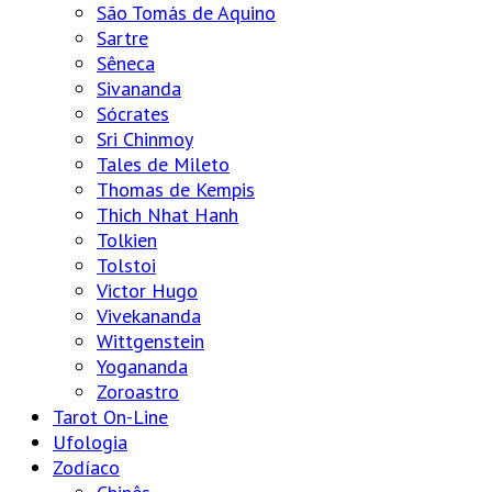
São Tomás de Aquino
Sartre
Sêneca
Sivananda
Sócrates
Sri Chinmoy
Tales de Mileto
Thomas de Kempis
Thich Nhat Hanh
Tolkien
Tolstoi
Victor Hugo
Vivekananda
Wittgenstein
Yogananda
Zoroastro
Tarot On-Line
Ufologia
Zodíaco