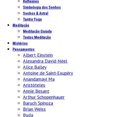
Reflexões
Simbologia dos Sonhos
Sonhos & Astral
Tantra Yoga
Meditação
Meditação Guiada
Textos Meditação
Mistérios
Pensamentos
Albert Einstein
Alexandra David-Néel
Alice Bailey
Antoine de Saint-Exupéry
Anandamayi Ma
Aristóteles
Annie Besant
Arthur Schopenhauer
Baruch Spinoza
Brian Weiss
Buda