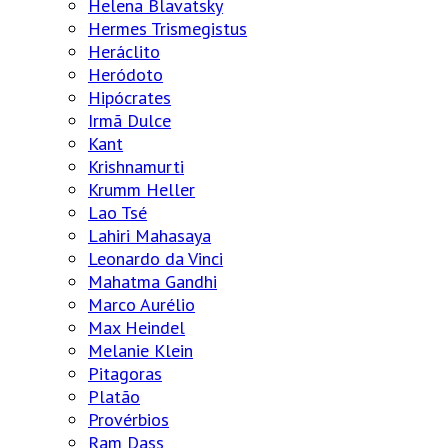
Helena Blavatsky
Hermes Trismegistus
Heráclito
Heródoto
Hipócrates
Irmã Dulce
Kant
Krishnamurti
Krumm Heller
Lao Tsé
Lahiri Mahasaya
Leonardo da Vinci
Mahatma Gandhi
Marco Aurélio
Max Heindel
Melanie Klein
Pitagoras
Platão
Provérbios
Ram Dass