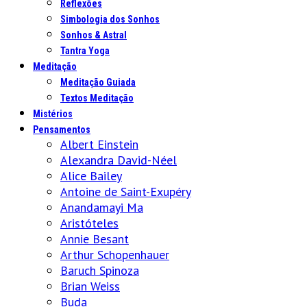
Reflexões
Simbologia dos Sonhos
Sonhos & Astral
Tantra Yoga
Meditação
Meditação Guiada
Textos Meditação
Mistérios
Pensamentos
Albert Einstein
Alexandra David-Néel
Alice Bailey
Antoine de Saint-Exupéry
Anandamayi Ma
Aristóteles
Annie Besant
Arthur Schopenhauer
Baruch Spinoza
Brian Weiss
Buda