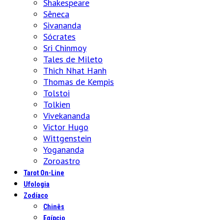
Shakespeare
Sêneca
Sivananda
Sócrates
Sri Chinmoy
Tales de Mileto
Thich Nhat Hanh
Thomas de Kempis
Tolstoi
Tolkien
Vivekananda
Victor Hugo
Wittgenstein
Yogananda
Zoroastro
Tarot On-Line
Ufologia
Zodíaco
Chinês
Egípcio