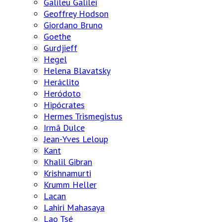
Galileu Galilei
Geoffrey Hodson
Giordano Bruno
Goethe
Gurdjieff
Hegel
Helena Blavatsky
Heráclito
Heródoto
Hipócrates
Hermes Trismegistus
Irmã Dulce
Jean-Yves Leloup
Kant
Khalil Gibran
Krishnamurti
Krumm Heller
Lacan
Lahiri Mahasaya
Lao Tsé