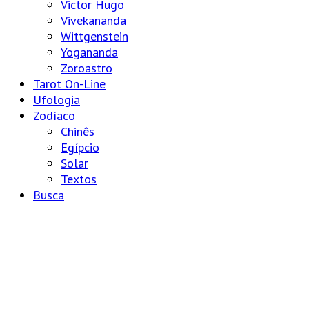
Victor Hugo
Vivekananda
Wittgenstein
Yogananda
Zoroastro
Tarot On-Line
Ufologia
Zodíaco
Chinês
Egípcio
Solar
Textos
Busca