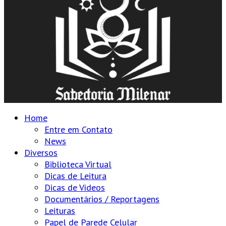
Home
Entre em Contato
News
Diversos
Biblioteca Virtual
Dicas de Leitura
Dicas de Vídeos
Documentários / Reportagens
Leituras
Papel de Parede Celular