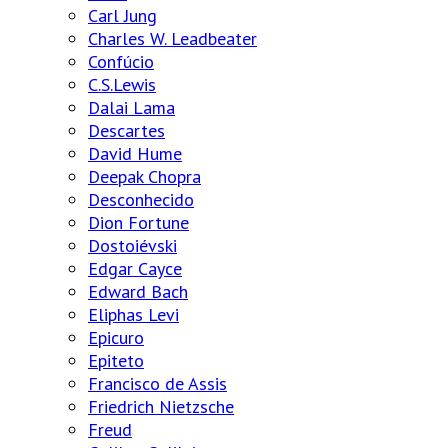
Carl Jung
Charles W. Leadbeater
Confúcio
C.S.Lewis
Dalai Lama
Descartes
David Hume
Deepak Chopra
Desconhecido
Dion Fortune
Dostoiévski
Edgar Cayce
Edward Bach
Eliphas Levi
Epicuro
Epiteto
Francisco de Assis
Friedrich Nietzsche
Freud