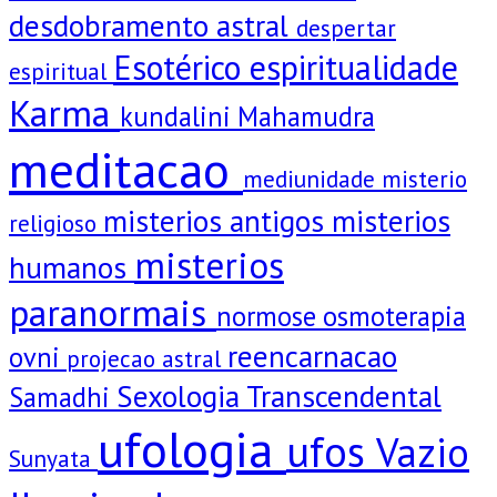
desdobramento astral
despertar
Esotérico
espiritualidade
espiritual
Karma
kundalini
Mahamudra
meditacao
mediunidade
misterio
misterios antigos
misterios
religioso
misterios
humanos
paranormais
normose
osmoterapia
reencarnacao
ovni
projecao astral
Sexologia Transcendental
Samadhi
ufologia
ufos
Vazio
Sunyata