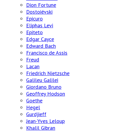
Dion Fortune
Dostoiévski
Epicuro
Eliphas Levi
Epiteto
Edgar Cayce
Edward Bach
Francisco de Assis
Freud
Lacan
Friedrich Nietzsche
Galileu Galilei
Giordano Bruno
Geoffrey Hodson
Goethe
Hegel
Gurdjieff
Jean-Yves Leloup
Khalil Gibran