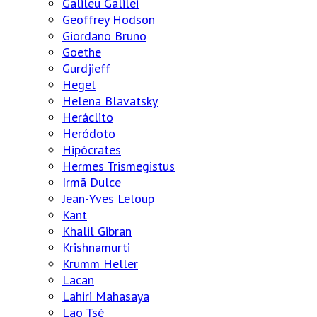
Galileu Galilei
Geoffrey Hodson
Giordano Bruno
Goethe
Gurdjieff
Hegel
Helena Blavatsky
Heráclito
Heródoto
Hipócrates
Hermes Trismegistus
Irmã Dulce
Jean-Yves Leloup
Kant
Khalil Gibran
Krishnamurti
Krumm Heller
Lacan
Lahiri Mahasaya
Lao Tsé