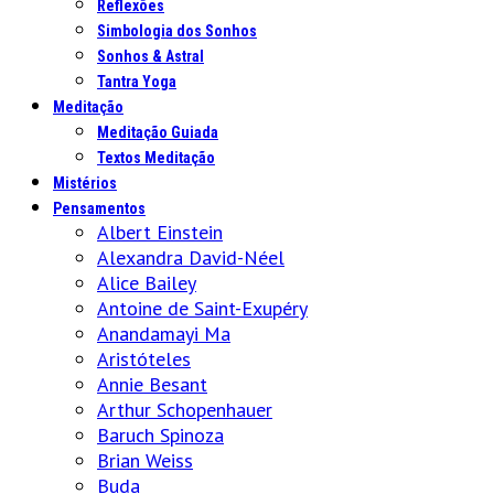
Reflexões
Simbologia dos Sonhos
Sonhos & Astral
Tantra Yoga
Meditação
Meditação Guiada
Textos Meditação
Mistérios
Pensamentos
Albert Einstein
Alexandra David-Néel
Alice Bailey
Antoine de Saint-Exupéry
Anandamayi Ma
Aristóteles
Annie Besant
Arthur Schopenhauer
Baruch Spinoza
Brian Weiss
Buda