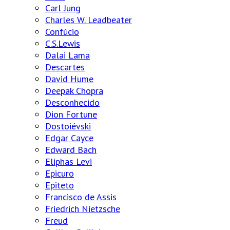
Carl Jung
Charles W. Leadbeater
Confúcio
C.S.Lewis
Dalai Lama
Descartes
David Hume
Deepak Chopra
Desconhecido
Dion Fortune
Dostoiévski
Edgar Cayce
Edward Bach
Eliphas Levi
Epicuro
Epiteto
Francisco de Assis
Friedrich Nietzsche
Freud