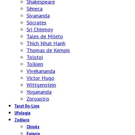
Shakespeare
Sêneca
Sivananda
Sócrates
Sri Chinmoy
Tales de Mileto
Thich Nhat Hanh
Thomas de Kempis
Tolstoi
Tolkien
Vivekananda
Victor Hugo
Wittgenstein
Yogananda
Zoroastro
Tarot On-Line
Ufologia
Zodíaco
Chinês
Egípcio