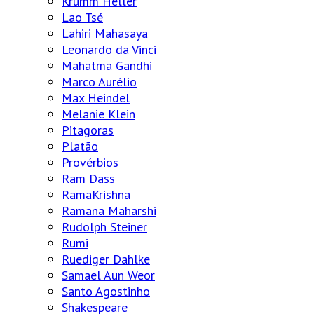
Krumm Heller
Lao Tsé
Lahiri Mahasaya
Leonardo da Vinci
Mahatma Gandhi
Marco Aurélio
Max Heindel
Melanie Klein
Pitagoras
Platão
Provérbios
Ram Dass
RamaKrishna
Ramana Maharshi
Rudolph Steiner
Rumi
Ruediger Dahlke
Samael Aun Weor
Santo Agostinho
Shakespeare