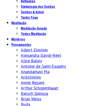
Reflexões
Simbologia dos Sonhos
Sonhos & Astral
Tantra Yoga
Meditação
Meditação Guiada
Textos Meditação
Mistérios
Pensamentos
Albert Einstein
Alexandra David-Néel
Alice Bailey
Antoine de Saint-Exupéry
Anandamayi Ma
Aristóteles
Annie Besant
Arthur Schopenhauer
Baruch Spinoza
Brian Weiss
Buda