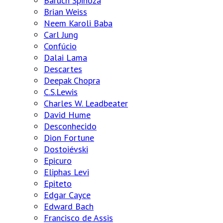
Baruch Spinoza
Brian Weiss
Neem Karoli Baba
Carl Jung
Confúcio
Dalai Lama
Descartes
Deepak Chopra
C.S.Lewis
Charles W. Leadbeater
David Hume
Desconhecido
Dion Fortune
Dostoiévski
Epicuro
Eliphas Levi
Epiteto
Edgar Cayce
Edward Bach
Francisco de Assis