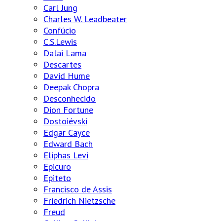
Carl Jung
Charles W. Leadbeater
Confúcio
C.S.Lewis
Dalai Lama
Descartes
David Hume
Deepak Chopra
Desconhecido
Dion Fortune
Dostoiévski
Edgar Cayce
Edward Bach
Eliphas Levi
Epicuro
Epiteto
Francisco de Assis
Friedrich Nietzsche
Freud