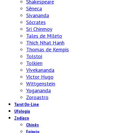
Shakespeare
Sêneca
Sivananda
Sócrates
Sri Chinmoy
Tales de Mileto
Thich Nhat Hanh
Thomas de Kempis
Tolstoi
Tolkien
Vivekananda
Victor Hugo
Wittgenstein
Yogananda
Zoroastro
Tarot On-Line
Ufologia
Zodíaco
Chinês
Egípcio