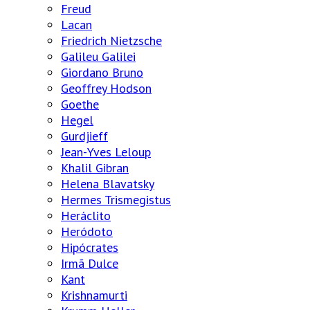
Freud
Lacan
Friedrich Nietzsche
Galileu Galilei
Giordano Bruno
Geoffrey Hodson
Goethe
Hegel
Gurdjieff
Jean-Yves Leloup
Khalil Gibran
Helena Blavatsky
Hermes Trismegistus
Heráclito
Heródoto
Hipócrates
Irmã Dulce
Kant
Krishnamurti