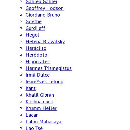
Galileu Galilei
Geoffrey Hodson
Giordano Bruno
Goethe
Gurdjieff
Hegel
Helena Blavatsky
Heráclito
Heródoto
Hipócrates
Hermes Trismegistus
Irmã Dulce
Jean-Yves Leloup
Kant
Khalil Gibran
Krishnamurti
Krumm Heller
Lacan
Lahiri Mahasaya
Lao Tsé