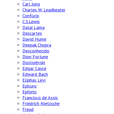
Carl Jung
Charles W. Leadbeater
Confúcio
C.S.Lewis
Dalai Lama
Descartes
David Hume
Deepak Chopra
Desconhecido
Dion Fortune
Dostoiévski
Edgar Cayce
Edward Bach
Eliphas Levi
Epicuro
Epiteto
Francisco de Assis
Friedrich Nietzsche
Freud