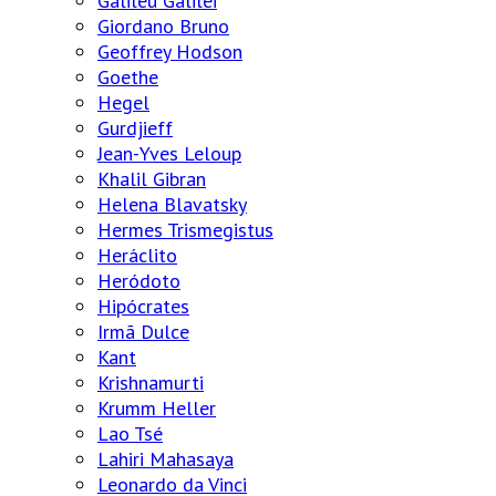
Galileu Galilei
Giordano Bruno
Geoffrey Hodson
Goethe
Hegel
Gurdjieff
Jean-Yves Leloup
Khalil Gibran
Helena Blavatsky
Hermes Trismegistus
Heráclito
Heródoto
Hipócrates
Irmã Dulce
Kant
Krishnamurti
Krumm Heller
Lao Tsé
Lahiri Mahasaya
Leonardo da Vinci