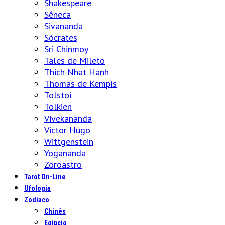
Shakespeare
Sêneca
Sivananda
Sócrates
Sri Chinmoy
Tales de Mileto
Thich Nhat Hanh
Thomas de Kempis
Tolstoi
Tolkien
Vivekananda
Victor Hugo
Wittgenstein
Yogananda
Zoroastro
Tarot On-Line
Ufologia
Zodíaco
Chinês
Egípcio