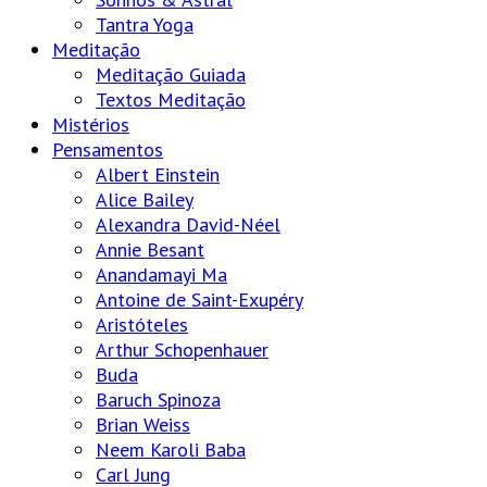
Tantra Yoga
Meditação
Meditação Guiada
Textos Meditação
Mistérios
Pensamentos
Albert Einstein
Alice Bailey
Alexandra David-Néel
Annie Besant
Anandamayi Ma
Antoine de Saint-Exupéry
Aristóteles
Arthur Schopenhauer
Buda
Baruch Spinoza
Brian Weiss
Neem Karoli Baba
Carl Jung