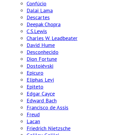
Confúcio
Dalai Lama
Descartes
Deepak Chopra
C.S.Lewis
Charles W. Leadbeater
David Hume
Desconhecido
Dion Fortune
Dostoiévski
Epicuro
Eliphas Levi
Epiteto
Edgar Cayce
Edward Bach
Francisco de Assis
Freud
Lacan
Friedrich Nietzsche