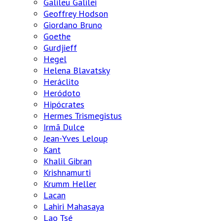
Galileu Galilei
Geoffrey Hodson
Giordano Bruno
Goethe
Gurdjieff
Hegel
Helena Blavatsky
Heráclito
Heródoto
Hipócrates
Hermes Trismegistus
Irmã Dulce
Jean-Yves Leloup
Kant
Khalil Gibran
Krishnamurti
Krumm Heller
Lacan
Lahiri Mahasaya
Lao Tsé