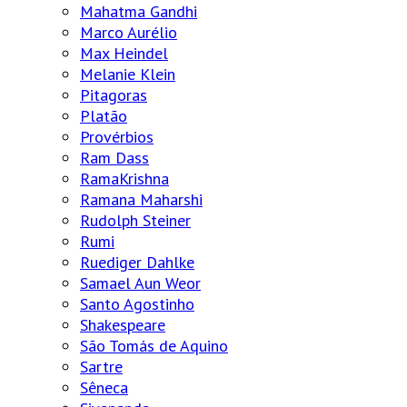
Mahatma Gandhi
Marco Aurélio
Max Heindel
Melanie Klein
Pitagoras
Platão
Provérbios
Ram Dass
RamaKrishna
Ramana Maharshi
Rudolph Steiner
Rumi
Ruediger Dahlke
Samael Aun Weor
Santo Agostinho
Shakespeare
São Tomás de Aquino
Sartre
Sêneca