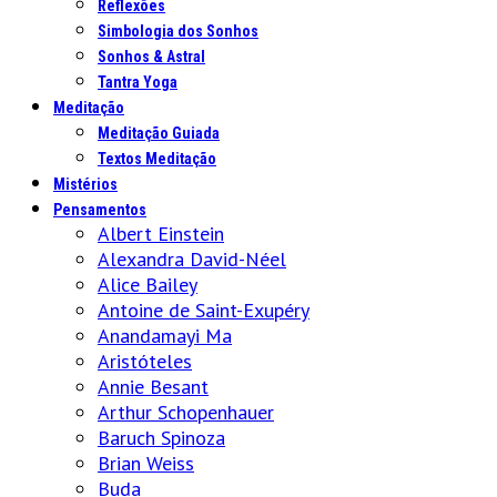
Reflexões
Simbologia dos Sonhos
Sonhos & Astral
Tantra Yoga
Meditação
Meditação Guiada
Textos Meditação
Mistérios
Pensamentos
Albert Einstein
Alexandra David-Néel
Alice Bailey
Antoine de Saint-Exupéry
Anandamayi Ma
Aristóteles
Annie Besant
Arthur Schopenhauer
Baruch Spinoza
Brian Weiss
Buda