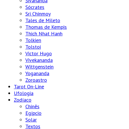
Sivananda
Sócrates
Sri Chinmoy
Tales de Mileto
Thomas de Kempis
Thich Nhat Hanh
Tolkien
Tolstoi
Victor Hugo
Vivekananda
Wittgenstein
Yogananda
Zoroastro
Tarot On-Line
Ufologia
Zodíaco
Chinês
Egípcio
Solar
Textos