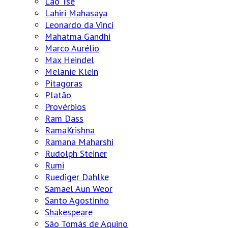
Lao Tsé
Lahiri Mahasaya
Leonardo da Vinci
Mahatma Gandhi
Marco Aurélio
Max Heindel
Melanie Klein
Pitagoras
Platão
Provérbios
Ram Dass
RamaKrishna
Ramana Maharshi
Rudolph Steiner
Rumi
Ruediger Dahlke
Samael Aun Weor
Santo Agostinho
Shakespeare
São Tomás de Aquino