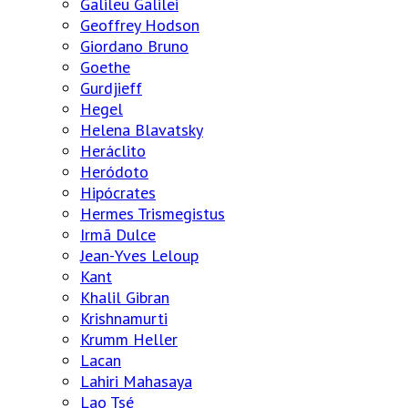
Galileu Galilei
Geoffrey Hodson
Giordano Bruno
Goethe
Gurdjieff
Hegel
Helena Blavatsky
Heráclito
Heródoto
Hipócrates
Hermes Trismegistus
Irmã Dulce
Jean-Yves Leloup
Kant
Khalil Gibran
Krishnamurti
Krumm Heller
Lacan
Lahiri Mahasaya
Lao Tsé