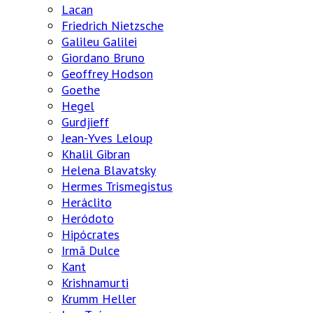
Lacan
Friedrich Nietzsche
Galileu Galilei
Giordano Bruno
Geoffrey Hodson
Goethe
Hegel
Gurdjieff
Jean-Yves Leloup
Khalil Gibran
Helena Blavatsky
Hermes Trismegistus
Heráclito
Heródoto
Hipócrates
Irmã Dulce
Kant
Krishnamurti
Krumm Heller