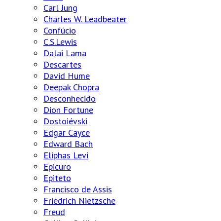
Carl Jung
Charles W. Leadbeater
Confúcio
C.S.Lewis
Dalai Lama
Descartes
David Hume
Deepak Chopra
Desconhecido
Dion Fortune
Dostoiévski
Edgar Cayce
Edward Bach
Eliphas Levi
Epicuro
Epiteto
Francisco de Assis
Friedrich Nietzsche
Freud