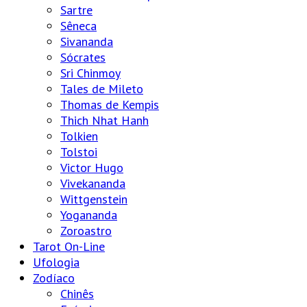
Sartre
Sêneca
Sivananda
Sócrates
Sri Chinmoy
Tales de Mileto
Thomas de Kempis
Thich Nhat Hanh
Tolkien
Tolstoi
Victor Hugo
Vivekananda
Wittgenstein
Yogananda
Zoroastro
Tarot On-Line
Ufologia
Zodíaco
Chinês