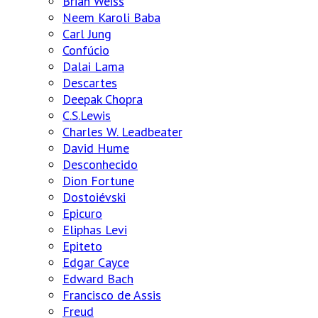
Brian Weiss
Neem Karoli Baba
Carl Jung
Confúcio
Dalai Lama
Descartes
Deepak Chopra
C.S.Lewis
Charles W. Leadbeater
David Hume
Desconhecido
Dion Fortune
Dostoiévski
Epicuro
Eliphas Levi
Epiteto
Edgar Cayce
Edward Bach
Francisco de Assis
Freud