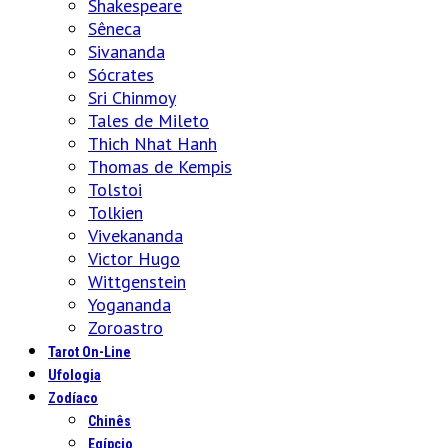
Shakespeare
Sêneca
Sivananda
Sócrates
Sri Chinmoy
Tales de Mileto
Thich Nhat Hanh
Thomas de Kempis
Tolstoi
Tolkien
Vivekananda
Victor Hugo
Wittgenstein
Yogananda
Zoroastro
Tarot On-Line
Ufologia
Zodíaco
Chinês
Egípcio