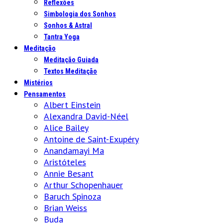
Reflexões
Simbologia dos Sonhos
Sonhos & Astral
Tantra Yoga
Meditação
Meditação Guiada
Textos Meditação
Mistérios
Pensamentos
Albert Einstein
Alexandra David-Néel
Alice Bailey
Antoine de Saint-Exupéry
Anandamayi Ma
Aristóteles
Annie Besant
Arthur Schopenhauer
Baruch Spinoza
Brian Weiss
Buda