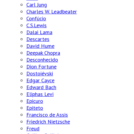
Carl Jung
Charles W. Leadbeater
Confúcio
C.S.Lewis
Dalai Lama
Descartes
David Hume
Deepak Chopra
Desconhecido
Dion Fortune
Dostoiévski
Edgar Cayce
Edward Bach
Eliphas Levi
Epicuro
Epiteto
Francisco de Assis
Friedrich Nietzsche
Freud