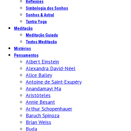
Reflexões
Simbologia dos Sonhos
Sonhos & Astral
Tantra Yoga
Meditação
Meditação Guiada
Textos Meditação
Mistérios
Pensamentos
Albert Einstein
Alexandra David-Néel
Alice Bailey
Antoine de Saint-Exupéry
Anandamayi Ma
Aristóteles
Annie Besant
Arthur Schopenhauer
Baruch Spinoza
Brian Weiss
Buda