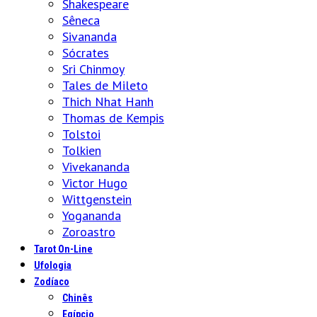
Shakespeare
Sêneca
Sivananda
Sócrates
Sri Chinmoy
Tales de Mileto
Thich Nhat Hanh
Thomas de Kempis
Tolstoi
Tolkien
Vivekananda
Victor Hugo
Wittgenstein
Yogananda
Zoroastro
Tarot On-Line
Ufologia
Zodíaco
Chinês
Egípcio