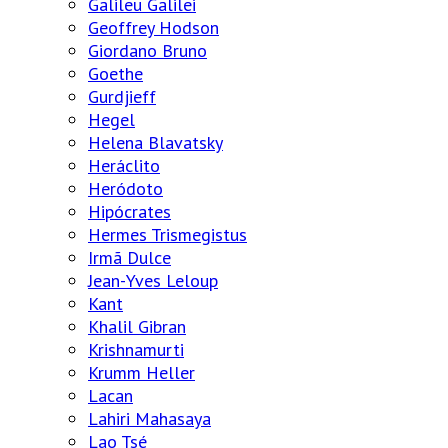
Galileu Galilei
Geoffrey Hodson
Giordano Bruno
Goethe
Gurdjieff
Hegel
Helena Blavatsky
Heráclito
Heródoto
Hipócrates
Hermes Trismegistus
Irmã Dulce
Jean-Yves Leloup
Kant
Khalil Gibran
Krishnamurti
Krumm Heller
Lacan
Lahiri Mahasaya
Lao Tsé