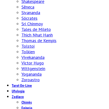
Shakespeare
Sêneca
Sivananda
Sócrates
Sri Chinmoy
Tales de Mileto
Thich Nhat Hanh
Thomas de Kempis
Tolstoi
Tolkien
Vivekananda
Victor Hugo
Wittgenstein
Yogananda
Zoroastro
Tarot On-Line
Ufologia
Zodíaco
Chinês
Egípcio