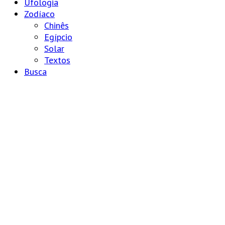
Ufologia
Zodíaco
Chinês
Egípcio
Solar
Textos
Busca