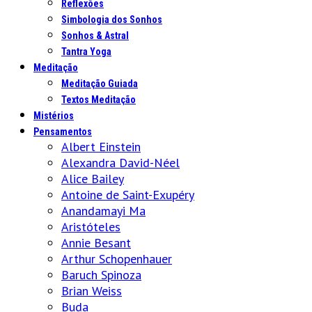
Reflexões
Simbologia dos Sonhos
Sonhos & Astral
Tantra Yoga
Meditação
Meditação Guiada
Textos Meditação
Mistérios
Pensamentos
Albert Einstein
Alexandra David-Néel
Alice Bailey
Antoine de Saint-Exupéry
Anandamayi Ma
Aristóteles
Annie Besant
Arthur Schopenhauer
Baruch Spinoza
Brian Weiss
Buda