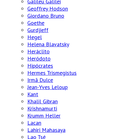
Galileu Galilei
Geoffrey Hodson
Giordano Bruno
Goethe
Gurdjieff
Hegel
Helena Blavatsky
Heráclito
Heródoto
Hipócrates
Hermes Trismegistus
Irmã Dulce
Jean-Yves Leloup
Kant
Khalil Gibran
Krishnamurti
Krumm Heller
Lacan
Lahiri Mahasaya
Lao Tsé