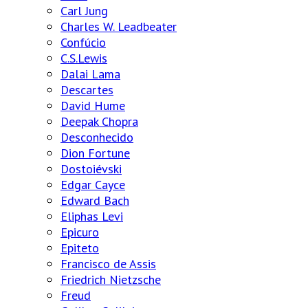
Carl Jung
Charles W. Leadbeater
Confúcio
C.S.Lewis
Dalai Lama
Descartes
David Hume
Deepak Chopra
Desconhecido
Dion Fortune
Dostoiévski
Edgar Cayce
Edward Bach
Eliphas Levi
Epicuro
Epiteto
Francisco de Assis
Friedrich Nietzsche
Freud