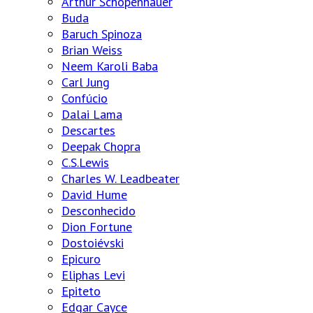
Arthur Schopenhauer
Buda
Baruch Spinoza
Brian Weiss
Neem Karoli Baba
Carl Jung
Confúcio
Dalai Lama
Descartes
Deepak Chopra
C.S.Lewis
Charles W. Leadbeater
David Hume
Desconhecido
Dion Fortune
Dostoiévski
Epicuro
Eliphas Levi
Epiteto
Edgar Cayce