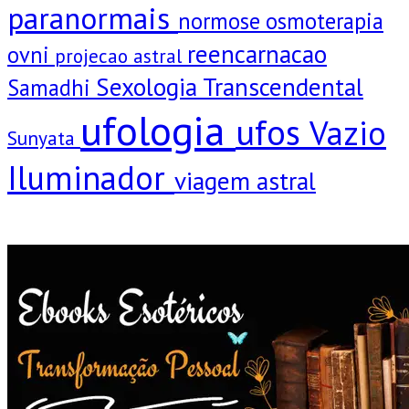
paranormais
normose
osmoterapia
reencarnacao
ovni
projecao astral
Sexologia Transcendental
Samadhi
ufologia
ufos
Vazio
Sunyata
Iluminador
viagem astral