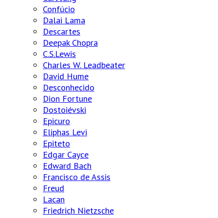
Confúcio
Dalai Lama
Descartes
Deepak Chopra
C.S.Lewis
Charles W. Leadbeater
David Hume
Desconhecido
Dion Fortune
Dostoiévski
Epicuro
Eliphas Levi
Epiteto
Edgar Cayce
Edward Bach
Francisco de Assis
Freud
Lacan
Friedrich Nietzsche