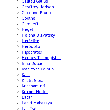
Galileu Galilei
Geoffrey Hodson
Giordano Bruno
Goethe
Gurdjieff
Hegel
Helena Blavatsky
Heráclito
Heródoto
Hipócrates
Hermes Trismegistus
Irmã Dulce
Jean-Yves Leloup
Kant
Khalil Gibran
Krishnamurti
Krumm Heller
Lacan
Lahiri Mahasaya
Lao Tsé