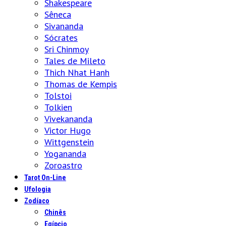
Shakespeare
Sêneca
Sivananda
Sócrates
Sri Chinmoy
Tales de Mileto
Thich Nhat Hanh
Thomas de Kempis
Tolstoi
Tolkien
Vivekananda
Victor Hugo
Wittgenstein
Yogananda
Zoroastro
Tarot On-Line
Ufologia
Zodíaco
Chinês
Egípcio