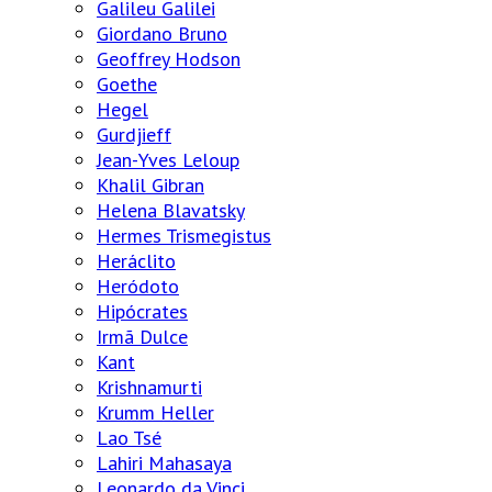
Galileu Galilei
Giordano Bruno
Geoffrey Hodson
Goethe
Hegel
Gurdjieff
Jean-Yves Leloup
Khalil Gibran
Helena Blavatsky
Hermes Trismegistus
Heráclito
Heródoto
Hipócrates
Irmã Dulce
Kant
Krishnamurti
Krumm Heller
Lao Tsé
Lahiri Mahasaya
Leonardo da Vinci