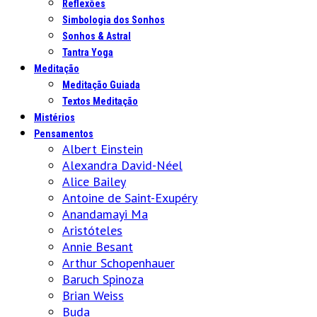
Reflexões
Simbologia dos Sonhos
Sonhos & Astral
Tantra Yoga
Meditação
Meditação Guiada
Textos Meditação
Mistérios
Pensamentos
Albert Einstein
Alexandra David-Néel
Alice Bailey
Antoine de Saint-Exupéry
Anandamayi Ma
Aristóteles
Annie Besant
Arthur Schopenhauer
Baruch Spinoza
Brian Weiss
Buda