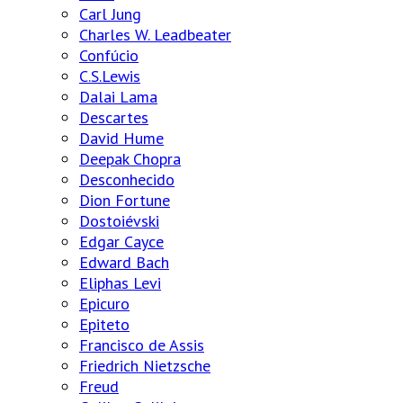
Carl Jung
Charles W. Leadbeater
Confúcio
C.S.Lewis
Dalai Lama
Descartes
David Hume
Deepak Chopra
Desconhecido
Dion Fortune
Dostoiévski
Edgar Cayce
Edward Bach
Eliphas Levi
Epicuro
Epiteto
Francisco de Assis
Friedrich Nietzsche
Freud