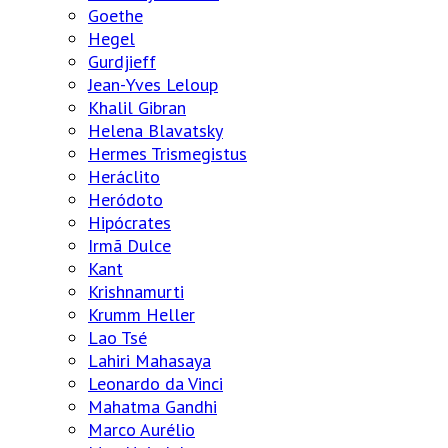
Goethe
Hegel
Gurdjieff
Jean-Yves Leloup
Khalil Gibran
Helena Blavatsky
Hermes Trismegistus
Heráclito
Heródoto
Hipócrates
Irmã Dulce
Kant
Krishnamurti
Krumm Heller
Lao Tsé
Lahiri Mahasaya
Leonardo da Vinci
Mahatma Gandhi
Marco Aurélio