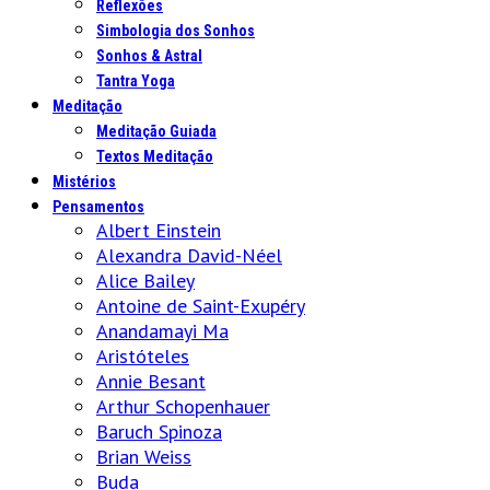
Reflexões
Simbologia dos Sonhos
Sonhos & Astral
Tantra Yoga
Meditação
Meditação Guiada
Textos Meditação
Mistérios
Pensamentos
Albert Einstein
Alexandra David-Néel
Alice Bailey
Antoine de Saint-Exupéry
Anandamayi Ma
Aristóteles
Annie Besant
Arthur Schopenhauer
Baruch Spinoza
Brian Weiss
Buda