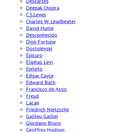
Descartes
Deepak Chopra
C.S.Lewis
Charles W. Leadbeater
David Hume
Desconhecido
Dion Fortune
Dostoiévski
Epicuro
Eliphas Levi
Epiteto
Edgar Cayce
Edward Bach
Francisco de Assis
Freud
Lacan
Friedrich Nietzsche
Galileu Galilei
Giordano Bruno
Geoffrey Hodson