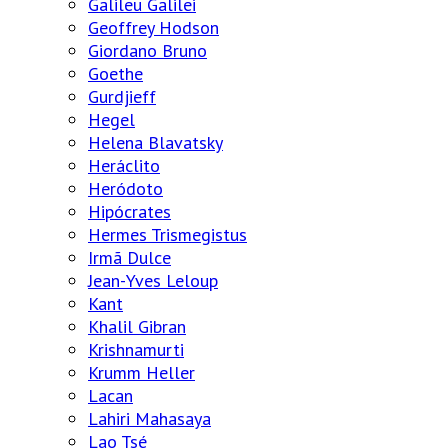
Galileu Galilei
Geoffrey Hodson
Giordano Bruno
Goethe
Gurdjieff
Hegel
Helena Blavatsky
Heráclito
Heródoto
Hipócrates
Hermes Trismegistus
Irmã Dulce
Jean-Yves Leloup
Kant
Khalil Gibran
Krishnamurti
Krumm Heller
Lacan
Lahiri Mahasaya
Lao Tsé