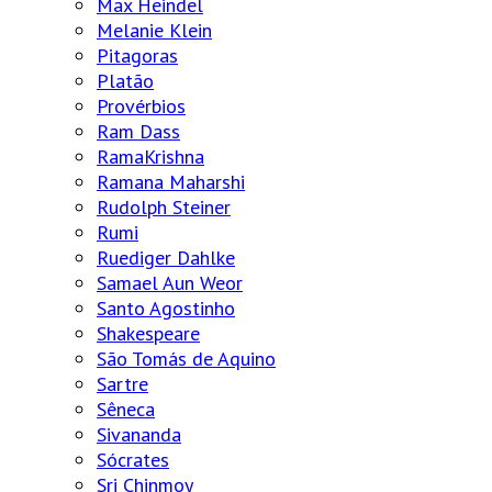
Max Heindel
Melanie Klein
Pitagoras
Platão
Provérbios
Ram Dass
RamaKrishna
Ramana Maharshi
Rudolph Steiner
Rumi
Ruediger Dahlke
Samael Aun Weor
Santo Agostinho
Shakespeare
São Tomás de Aquino
Sartre
Sêneca
Sivananda
Sócrates
Sri Chinmoy