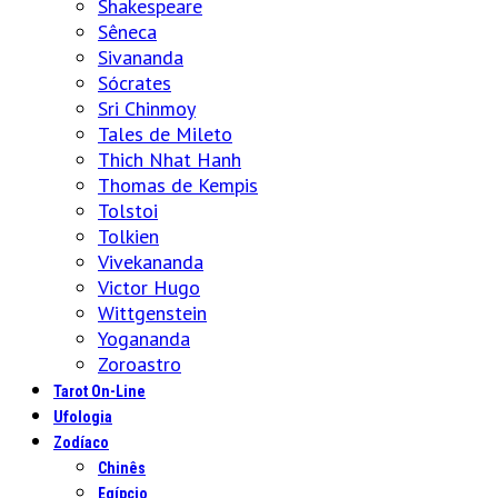
Shakespeare
Sêneca
Sivananda
Sócrates
Sri Chinmoy
Tales de Mileto
Thich Nhat Hanh
Thomas de Kempis
Tolstoi
Tolkien
Vivekananda
Victor Hugo
Wittgenstein
Yogananda
Zoroastro
Tarot On-Line
Ufologia
Zodíaco
Chinês
Egípcio