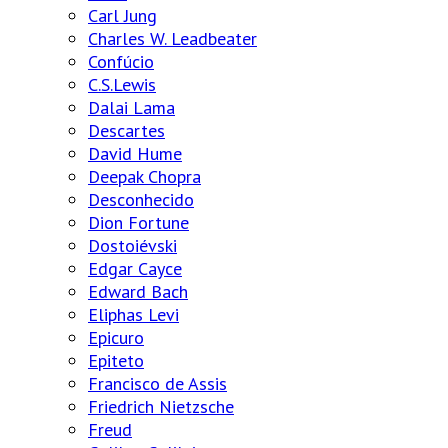
Carl Jung
Charles W. Leadbeater
Confúcio
C.S.Lewis
Dalai Lama
Descartes
David Hume
Deepak Chopra
Desconhecido
Dion Fortune
Dostoiévski
Edgar Cayce
Edward Bach
Eliphas Levi
Epicuro
Epiteto
Francisco de Assis
Friedrich Nietzsche
Freud