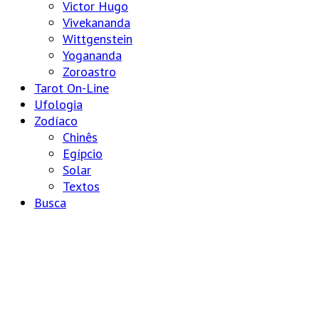
Victor Hugo
Vivekananda
Wittgenstein
Yogananda
Zoroastro
Tarot On-Line
Ufologia
Zodíaco
Chinês
Egípcio
Solar
Textos
Busca