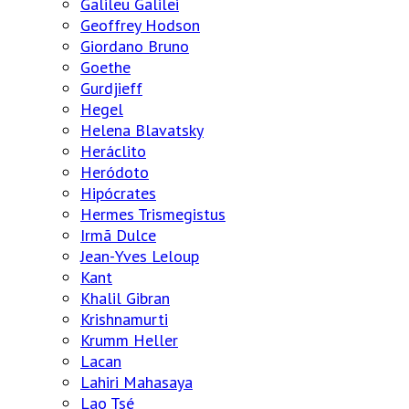
Galileu Galilei
Geoffrey Hodson
Giordano Bruno
Goethe
Gurdjieff
Hegel
Helena Blavatsky
Heráclito
Heródoto
Hipócrates
Hermes Trismegistus
Irmã Dulce
Jean-Yves Leloup
Kant
Khalil Gibran
Krishnamurti
Krumm Heller
Lacan
Lahiri Mahasaya
Lao Tsé