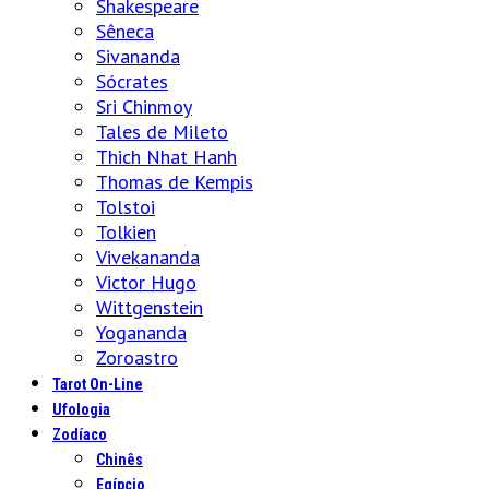
Shakespeare
Sêneca
Sivananda
Sócrates
Sri Chinmoy
Tales de Mileto
Thich Nhat Hanh
Thomas de Kempis
Tolstoi
Tolkien
Vivekananda
Victor Hugo
Wittgenstein
Yogananda
Zoroastro
Tarot On-Line
Ufologia
Zodíaco
Chinês
Egípcio