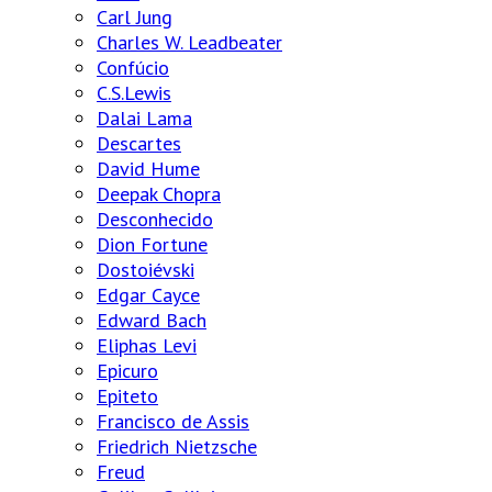
Carl Jung
Charles W. Leadbeater
Confúcio
C.S.Lewis
Dalai Lama
Descartes
David Hume
Deepak Chopra
Desconhecido
Dion Fortune
Dostoiévski
Edgar Cayce
Edward Bach
Eliphas Levi
Epicuro
Epiteto
Francisco de Assis
Friedrich Nietzsche
Freud