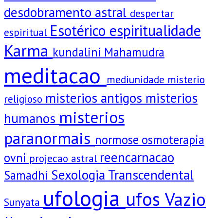
desdobramento astral
despertar
Esotérico
espiritualidade
espiritual
Karma
kundalini
Mahamudra
meditacao
mediunidade
misterio
misterios antigos
misterios
religioso
misterios
humanos
paranormais
normose
osmoterapia
reencarnacao
ovni
projecao astral
Sexologia Transcendental
Samadhi
ufologia
ufos
Vazio
Sunyata