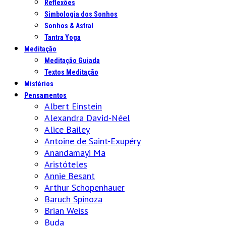
Reflexões
Simbologia dos Sonhos
Sonhos & Astral
Tantra Yoga
Meditação
Meditação Guiada
Textos Meditação
Mistérios
Pensamentos
Albert Einstein
Alexandra David-Néel
Alice Bailey
Antoine de Saint-Exupéry
Anandamayi Ma
Aristóteles
Annie Besant
Arthur Schopenhauer
Baruch Spinoza
Brian Weiss
Buda