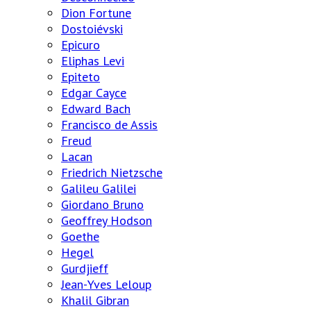
Dion Fortune
Dostoiévski
Epicuro
Eliphas Levi
Epiteto
Edgar Cayce
Edward Bach
Francisco de Assis
Freud
Lacan
Friedrich Nietzsche
Galileu Galilei
Giordano Bruno
Geoffrey Hodson
Goethe
Hegel
Gurdjieff
Jean-Yves Leloup
Khalil Gibran