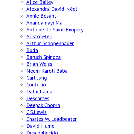
Alice Bailey
Alexandra David-Néel
Annie Besant
Anandamayi Ma
Antoine de Saint-Exupéry
Aristóteles
Arthur Schopenhauer
Buda
Baruch Spinoza
Brian Weiss
Neem Karoli Baba
Carl Jung
Confúcio
Dalai Lama
Descartes
Deepak Chopra
C.S.Lewis
Charles W. Leadbeater
David Hume
Desconhecido