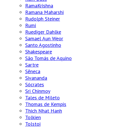
RamaKrishna
Ramana Maharshi
Rudolph Steiner
Rumi
Ruediger Dahlke
Samael Aun Weor
Santo Agostinho
Shakespeare
São Tomás de Aquino
Sartre
Sêneca
Sivananda
Sócrates
Sri Chinmoy
Tales de Mileto
Thomas de Kempis
Thich Nhat Hanh
Tolkien
Tolstoi