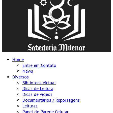
Home
Entre em Contato
News
Diversos
Biblioteca Virtual
Dicas de Leitura
Dicas de Vídeos
Documentários / Reportagens
Leituras
Papel de Parede Celular