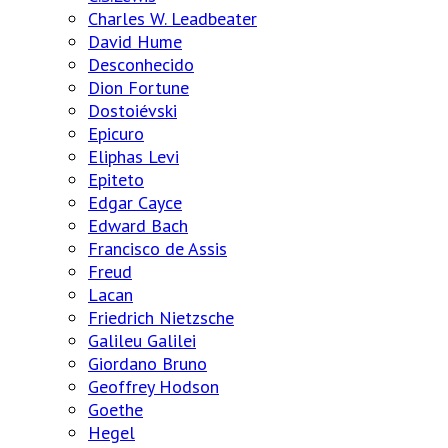
Charles W. Leadbeater
David Hume
Desconhecido
Dion Fortune
Dostoiévski
Epicuro
Eliphas Levi
Epiteto
Edgar Cayce
Edward Bach
Francisco de Assis
Freud
Lacan
Friedrich Nietzsche
Galileu Galilei
Giordano Bruno
Geoffrey Hodson
Goethe
Hegel