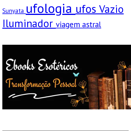
ufologia
ufos
Vazio
Sunyata
Iluminador
viagem astral