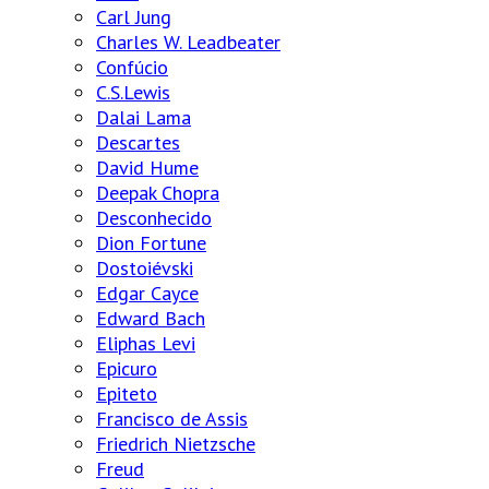
Carl Jung
Charles W. Leadbeater
Confúcio
C.S.Lewis
Dalai Lama
Descartes
David Hume
Deepak Chopra
Desconhecido
Dion Fortune
Dostoiévski
Edgar Cayce
Edward Bach
Eliphas Levi
Epicuro
Epiteto
Francisco de Assis
Friedrich Nietzsche
Freud