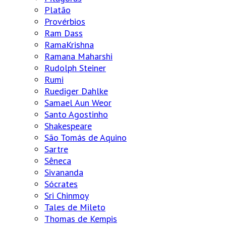
Platão
Provérbios
Ram Dass
RamaKrishna
Ramana Maharshi
Rudolph Steiner
Rumi
Ruediger Dahlke
Samael Aun Weor
Santo Agostinho
Shakespeare
São Tomás de Aquino
Sartre
Sêneca
Sivananda
Sócrates
Sri Chinmoy
Tales de Mileto
Thomas de Kempis