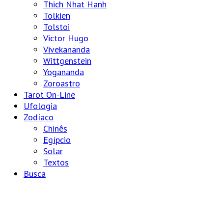
Thich Nhat Hanh
Tolkien
Tolstoi
Victor Hugo
Vivekananda
Wittgenstein
Yogananda
Zoroastro
Tarot On-Line
Ufologia
Zodíaco
Chinês
Egípcio
Solar
Textos
Busca