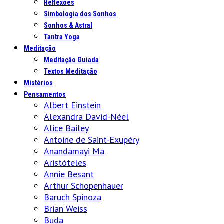
Reflexões
Simbologia dos Sonhos
Sonhos & Astral
Tantra Yoga
Meditação
Meditação Guiada
Textos Meditação
Mistérios
Pensamentos
Albert Einstein
Alexandra David-Néel
Alice Bailey
Antoine de Saint-Exupéry
Anandamayi Ma
Aristóteles
Annie Besant
Arthur Schopenhauer
Baruch Spinoza
Brian Weiss
Buda