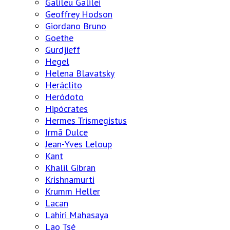
Galileu Galilei
Geoffrey Hodson
Giordano Bruno
Goethe
Gurdjieff
Hegel
Helena Blavatsky
Heráclito
Heródoto
Hipócrates
Hermes Trismegistus
Irmã Dulce
Jean-Yves Leloup
Kant
Khalil Gibran
Krishnamurti
Krumm Heller
Lacan
Lahiri Mahasaya
Lao Tsé