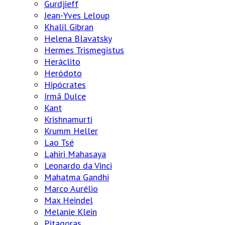
Gurdjieff
Jean-Yves Leloup
Khalil Gibran
Helena Blavatsky
Hermes Trismegistus
Heráclito
Heródoto
Hipócrates
Irmã Dulce
Kant
Krishnamurti
Krumm Heller
Lao Tsé
Lahiri Mahasaya
Leonardo da Vinci
Mahatma Gandhi
Marco Aurélio
Max Heindel
Melanie Klein
Pitagoras