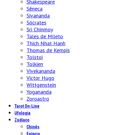
Shakespeare
Sêneca
Sivananda
Sócrates
Sri Chinmoy
Tales de Mileto
Thich Nhat Hanh
Thomas de Kempis
Tolstoi
Tolkien
Vivekananda
Victor Hugo
Wittgenstein
Yogananda
Zoroastro
Tarot On-Line
Ufologia
Zodíaco
Chinês
Egípcio