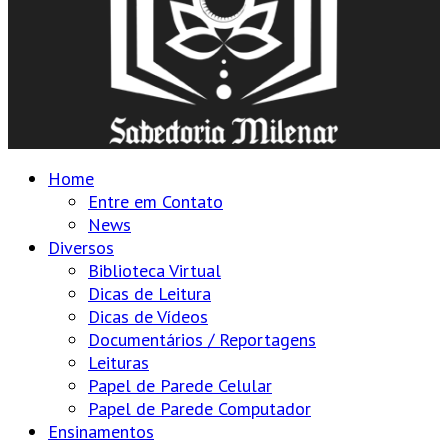
Home
Entre em Contato
News
Diversos
Biblioteca Virtual
Dicas de Leitura
Dicas de Vídeos
Documentários / Reportagens
Leituras
Papel de Parede Celular
Papel de Parede Computador
Ensinamentos