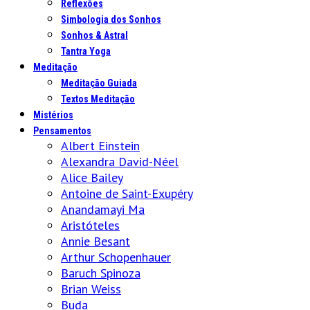
Reflexões
Simbologia dos Sonhos
Sonhos & Astral
Tantra Yoga
Meditação
Meditação Guiada
Textos Meditação
Mistérios
Pensamentos
Albert Einstein
Alexandra David-Néel
Alice Bailey
Antoine de Saint-Exupéry
Anandamayi Ma
Aristóteles
Annie Besant
Arthur Schopenhauer
Baruch Spinoza
Brian Weiss
Buda