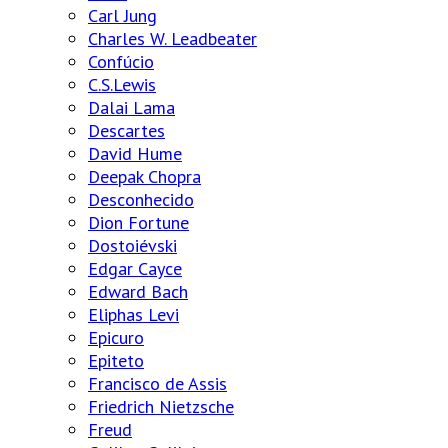
Carl Jung
Charles W. Leadbeater
Confúcio
C.S.Lewis
Dalai Lama
Descartes
David Hume
Deepak Chopra
Desconhecido
Dion Fortune
Dostoiévski
Edgar Cayce
Edward Bach
Eliphas Levi
Epicuro
Epiteto
Francisco de Assis
Friedrich Nietzsche
Freud