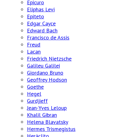
Epicuro
Eliphas Levi
Epiteto
Edgar Cayce
Edward Bach
Francisco de Assis
Freud
Lacan
Friedrich Nietzsche
Galileu Galilei
Giordano Bruno
Geoffrey Hodson
Goethe
Hegel
Gurdjieff
Jean-Yves Leloup
Khalil Gibran
Helena Blavatsky
Hermes Trismegistus
Heráclito