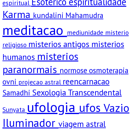
Esotérico
espiritualidade
espiritual
Karma
kundalini
Mahamudra
meditacao
mediunidade
misterio
misterios antigos
misterios
religioso
misterios
humanos
paranormais
normose
osmoterapia
reencarnacao
ovni
projecao astral
Sexologia Transcendental
Samadhi
ufologia
ufos
Vazio
Sunyata
Iluminador
viagem astral