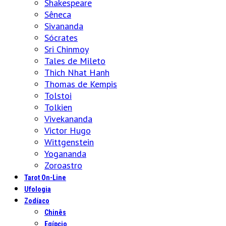
Shakespeare
Sêneca
Sivananda
Sócrates
Sri Chinmoy
Tales de Mileto
Thich Nhat Hanh
Thomas de Kempis
Tolstoi
Tolkien
Vivekananda
Victor Hugo
Wittgenstein
Yogananda
Zoroastro
Tarot On-Line
Ufologia
Zodíaco
Chinês
Egípcio