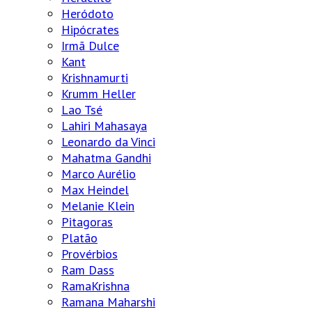
Heródoto
Hipócrates
Irmã Dulce
Kant
Krishnamurti
Krumm Heller
Lao Tsé
Lahiri Mahasaya
Leonardo da Vinci
Mahatma Gandhi
Marco Aurélio
Max Heindel
Melanie Klein
Pitagoras
Platão
Provérbios
Ram Dass
RamaKrishna
Ramana Maharshi