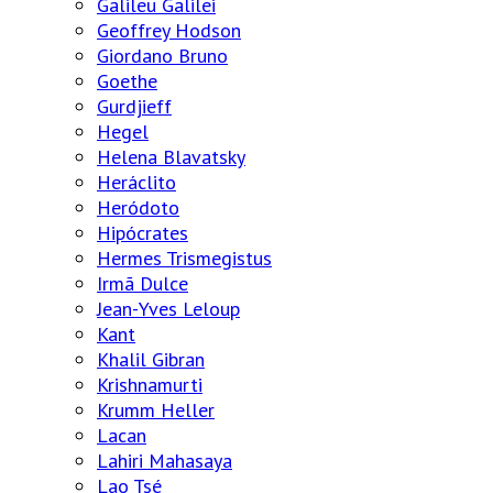
Galileu Galilei
Geoffrey Hodson
Giordano Bruno
Goethe
Gurdjieff
Hegel
Helena Blavatsky
Heráclito
Heródoto
Hipócrates
Hermes Trismegistus
Irmã Dulce
Jean-Yves Leloup
Kant
Khalil Gibran
Krishnamurti
Krumm Heller
Lacan
Lahiri Mahasaya
Lao Tsé